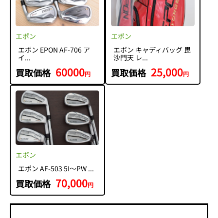
エポン
エポン
エポン EPON AF-706 ア
エポン キャディバッグ 毘
イ...
沙門天 レ...
60000
25,000
買取価格
買取価格
円
円
エポン
エポン AF-503 5I～PW ...
70,000
買取価格
円