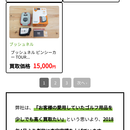
ブッシュネル
ブッシュネル ピンシーカ
ー TOUR...
15,000
買取価格
円
1
2
3
次へ ›
弊社は、
『お客様の愛用していたゴルフ用品を
少しでも高く買取たい』
という思いより、
2018