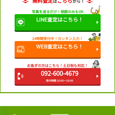
無料査定
こちら
は
から！
写真を送るだけ！
相談のみもOK
LINE査定は
こちら！
24時間受付中！
カンタン入力！
WEB査定は
こちら！
お急ぎの方はこちら！
土日祝も対応！
092-600-4679
受付時間 10:00～19:00