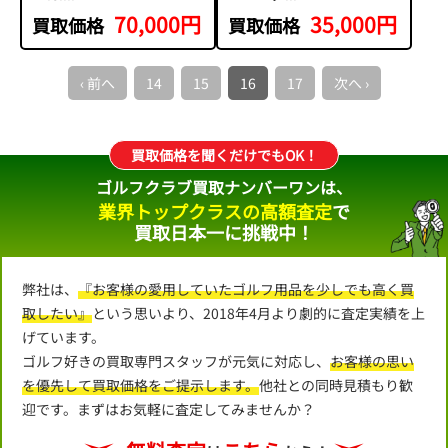
70,000円
35,000円
買取価格
買取価格
‹ 前へ
14
15
16
17
次へ ›
買取価格を聞くだけでもOK！
ゴルフクラブ買取ナンバーワンは、
業界トップクラスの高額査定
で
買取日本一に挑戦中！
弊社は、
『お客様の愛用していたゴルフ用品を少しでも高く買
取したい』
という思いより、2018年4月より劇的に査定実績を上
げています。
ゴルフ好きの買取専門スタッフが元気に対応し、
お客様の思い
を優先して買取価格をご提示します。
他社との同時見積もり歓
迎です。まずはお気軽に査定してみませんか？