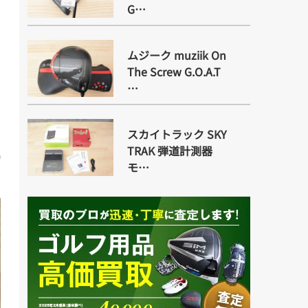
G…
ムジーク muziik On
The Screw G.O.A.T
…
スカイトラック SKY
TRAK 弾道計測器
モ…