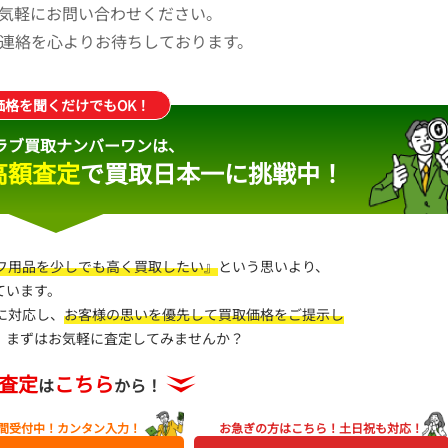
気軽にお問い合わせください。
連絡を心よりお待ちしております。
価格を聞くだけでもOK！
ラブ買取ナンバーワンは、
高額査定
で
買取日本一に挑戦中！
フ用品を少しでも高く買取したい』
という思いより、
ています。
に対応し、
お客様の思いを優先して買取価格をご提示し
。まずはお気軽に査定してみませんか？
査定
こちら
は
から！
時間受付中！
カンタン入力！
お急ぎの方はこちら！
土日祝も対応！