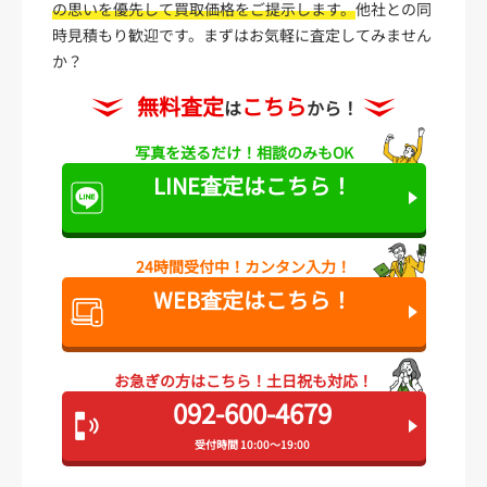
の思いを優先して買取価格をご提示します。
他社との同
時見積もり歓迎です。まずはお気軽に査定してみません
か？
無料査定
こちら
は
から！
写真を送るだけ！
相談のみもOK
LINE査定は
こちら！
24時間受付中！
カンタン入力！
WEB査定は
こちら！
お急ぎの方はこちら！
土日祝も対応！
092-600-4679
受付時間 10:00～19:00