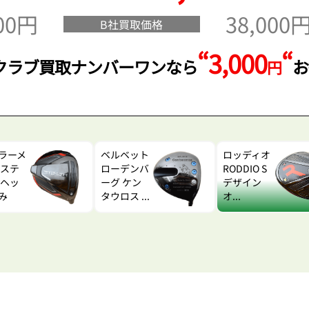
000円
38,000
B社買取価格
“3,000
“
クラブ買取ナンバーワンなら
お
円
ラーメ
ベルベット
ロッディオ
 ステ
ローデンバ
RODDIO S
 ヘッ
ーグ ケン
デザイン
み
タウロス ...
オ...