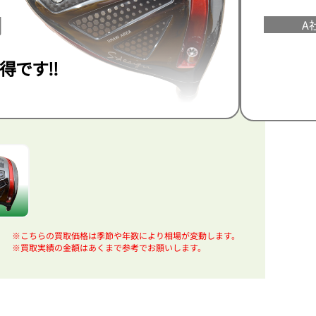
円
A
得です!!
※こちらの買取価格は季節や年数により相場が変動します。
※買取実績の金額はあくまで参考でお願いします。