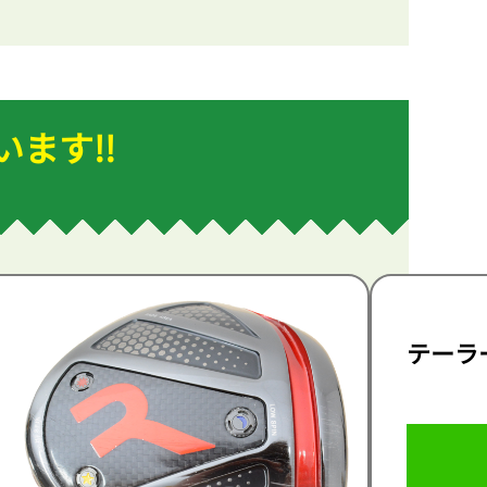
ます!!
H
テーラ