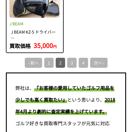
J BEAM
J BEAM KZ-5 ドライバー
...
35,000
買取価格
円
‹ 前へ
1
2
3
4
次へ ›
弊社は、
『お客様の愛用していたゴルフ用品を
少しでも高く買取たい』
という思いより、
2018
年4月より劇的に査定実績を上げています。
ゴルフ好きな買取専門スタッフが元気に対応