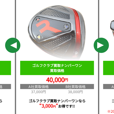
ゴルフクラブ買取ナンバーワン
買取価格
40,000
円
格
A社買取価格
B社買取価格
37,000円
38,000円
ら
ゴルフクラブ買取ナンバーワンなら
“3,000
“
お得です!!
円
※2