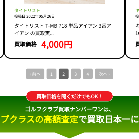
タイトリスト
投稿日 2022年05月26日
投
タイトリスト T-MB 718 単品アイアン 3番ア
キ
イアン の買取実...
10
4,000円
買取価格
‹ 前へ
1
2
3
4
次へ ›
買取価格を聞くだけでもOK！
ゴルフクラブ買取ナンバーワンは、
ップクラスの高額査定
で
買取日本一に