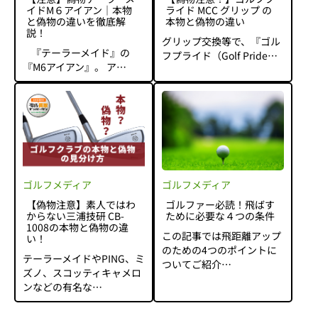
イドM６アイアン｜本物
ライド MCC グリップ の
と偽物の違いを徹底解
本物と偽物の違い
説！
グリップ交換等で、『ゴル
『テーラーメイド』の
フプライド（Golf Pride…
『M6アイアン』。 ア…
ゴルフメディア
ゴルフメディア
【偽物注意】素人ではわ
ゴルファー必読！飛ばす
からない三浦技研 CB-
ために必要な４つの条件
1008の本物と偽物の違
この記事では飛距離アップ
い！
のための4つのポイントに
テーラーメイドやPING、ミ
ついてご紹介…
ズノ、スコッティキャメロ
ンなどの有名な…